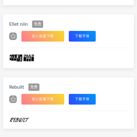
Ellet niin
免费
加入批量下载
下载字体
Rebuilt
免费
加入批量下载
下载字体