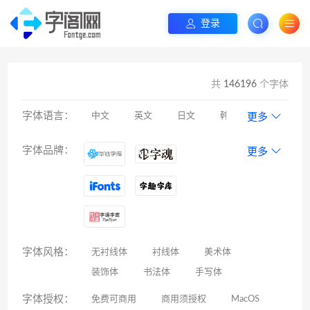
登录
共
146196
个字体
字体语言：
中文
英文
日文
韩文
更多
阿拉伯文
藏文
维吾尔文
蒙文
字体品牌：
更多
罗马尼亚文
彝文
印度文
希伯来文
西里尔文
亚美尼亚文
拉丁文
八思巴文
字体风格：
无衬线体
衬线体
美术体
装饰体
书法体
手写体
字体授权：
免费可商用
商用须授权
MacOS