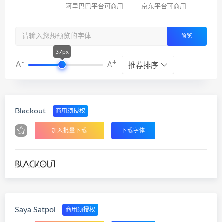
阿里巴巴平台可商用
京东平台可商用
预览
37px
-
+
A
A
推荐排序
Blackout
商用须授权
加入批量下载
下载字体
Saya Satpol
商用须授权