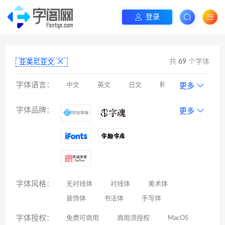
登录
共
69
个字体
亚美尼亚文
字体语言：
中文
英文
日文
韩文
更多
阿拉伯文
藏文
维吾尔文
蒙文
字体品牌：
更多
罗马尼亚文
彝文
印度文
希伯来文
西里尔文
亚美尼亚文
拉丁文
八思巴文
字体风格：
无衬线体
衬线体
美术体
装饰体
书法体
手写体
字体授权：
免费可商用
商用须授权
MacOS