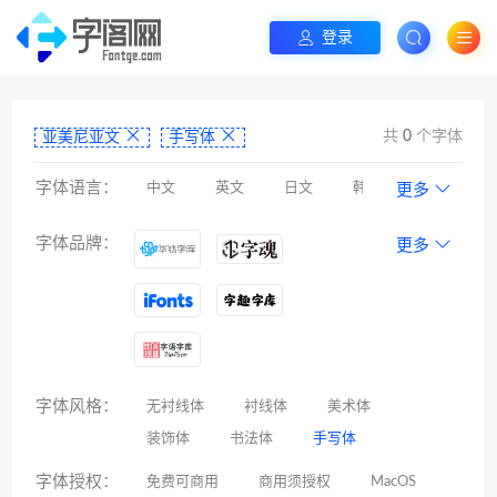
登录
共
0
个字体
亚美尼亚文
手写体
字体语言：
中文
英文
日文
韩文
更多
阿拉伯文
藏文
维吾尔文
蒙文
字体品牌：
更多
罗马尼亚文
彝文
印度文
希伯来文
西里尔文
亚美尼亚文
拉丁文
八思巴文
字体风格：
无衬线体
衬线体
美术体
装饰体
书法体
手写体
字体授权：
免费可商用
商用须授权
MacOS