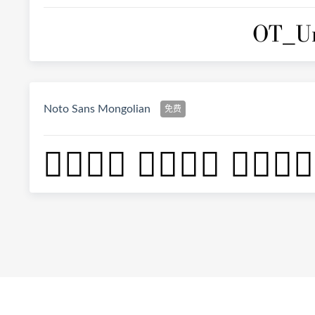
Noto Sans Mongolian
免费