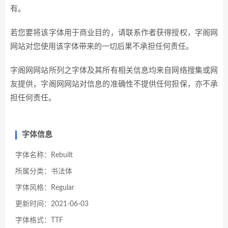
有。
若您要将该字体用于商业目的，请联系作者获得授权，字阁网
网站对您使用该字体带来的一切后果不承担任何责任。
字阁网网站所列之字体及其所有相关信息均来自网络搜集或网
友提供，字阁网网站对信息的准确性不提供任何担保，亦不承
担任何责任。
字体信息
字体名称：Rebuilt
所属分类：书法体
字体风格：Regular
更新时间：2021-06-03
字体格式：TTF