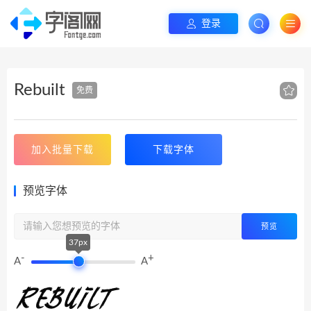
登录
Rebuilt
免费
加入批量下载
下载字体
预览字体
预览
37px
-
+
A
A