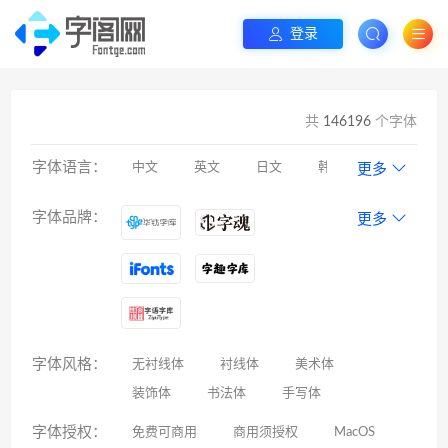
登录
共
146196
个字体
字体语言：
中文
英文
日文
韩文
更多
阿拉伯文
藏文
维吾尔文
蒙文
字体品牌：
更多
罗马尼亚文
彝文
印度文
希伯来文
西里尔文
亚美尼亚文
拉丁文
八思巴文
字体风格：
无衬线体
衬线体
美术体
装饰体
书法体
手写体
字体授权：
免费可商用
商用须授权
MacOS