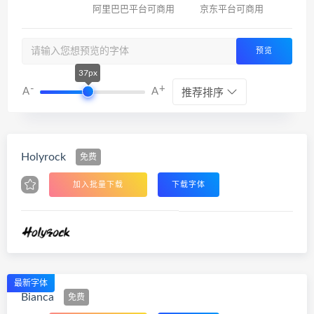
阿里巴巴平台可商用
京东平台可商用
预览
37px
-
+
A
A
推荐排序
Holyrock
免费
加入批量下载
下载字体
最新字体
Bianca
免费