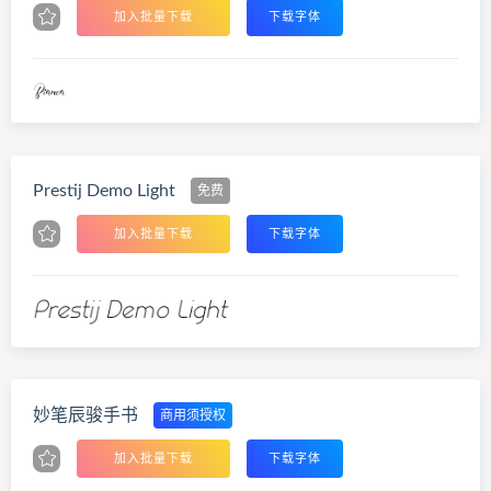
加入批量下载
下载字体
Prestij Demo Light
免费
加入批量下载
下载字体
妙笔辰骏手书
商用须授权
加入批量下载
下载字体