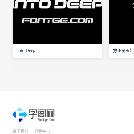
Into Deep
方正吴玉如
关于我们
帮助中心