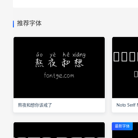
推荐字体
熬夜和想你该戒了
Noto Seri
最新字体