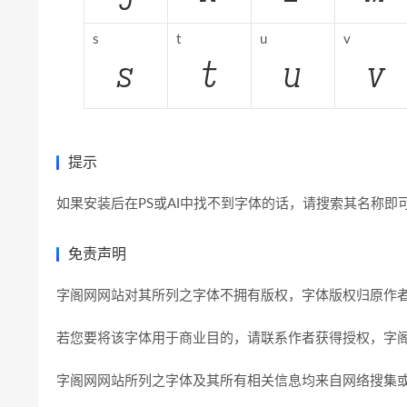
s
t
u
v
提示
如果安装后在PS或AI中找不到字体的话，请搜索其名称
免责声明
字阁网网站对其所列之字体不拥有版权，字体版权归原作
若您要将该字体用于商业目的，请联系作者获得授权，字
字阁网网站所列之字体及其所有相关信息均来自网络搜集