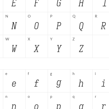
N
O
P
Q
R
W
X
Y
Z
e
f
g
h
i
n
o
p
q
r