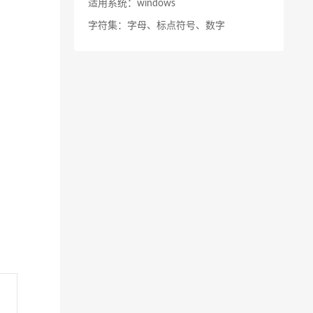
适用系统：windows
字符集：字母、标点符号、数字
展开全部>>