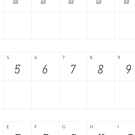
5
6
7
8
9
E
F
G
H
I