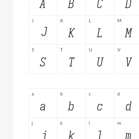
J
K
L
M
S
T
U
V
a
b
c
d
j
k
l
m