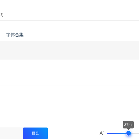
字体合集
37px
-
A
预览