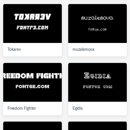
Tokarev
muzalemova
Freedom Fighter
Egidia