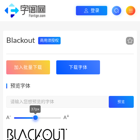
登录
Blackout
商用须授权
加入批量下载
下载字体
预览字体
预览
37px
-
+
A
A