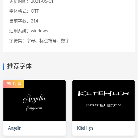
更新时间：2021-06-11
字体格式：OTF
当前字数：214
适用系统：windows
字符集：字母、标点符号、数字
推荐字体
热门字体
Angelin
KiteHigh