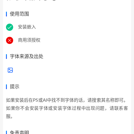
使用范围
安装嵌入
展开全部>>
商用须授权
字体来源及出处
提示
如果安装后在PS或AI中找不到字体的话，请搜索其名称即可。
如果你不会安装字体或安装字体过程中出现问题，请联系客
服。
免责声明