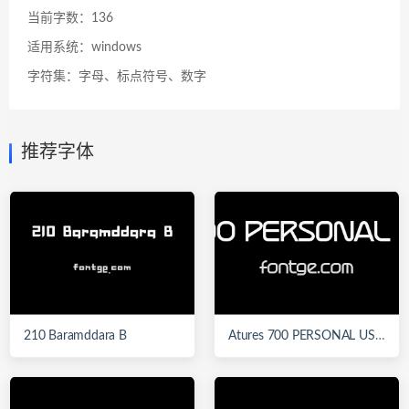
当前字数：136
适用系统：windows
字符集：字母、标点符号、数字
推荐字体
210 Baramddara B
Atures 700 PERSONAL USE ONLY