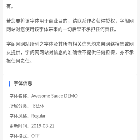
有。
若您要将该字体用于商业目的，请联系作者获得授权，字阁网
网站对您使用该字体带来的一切后果不承担任何责任。
字阁网网站所列之字体及其所有相关信息均来自网络搜集或网
友提供，字阁网网站对信息的准确性不提供任何担保，亦不承
担任何责任。
字体信息
字体名称：Awesome Sauce DEMO
所属分类：书法体
字体风格：Regular
更新时间：2019-03-21
字体格式：OTF