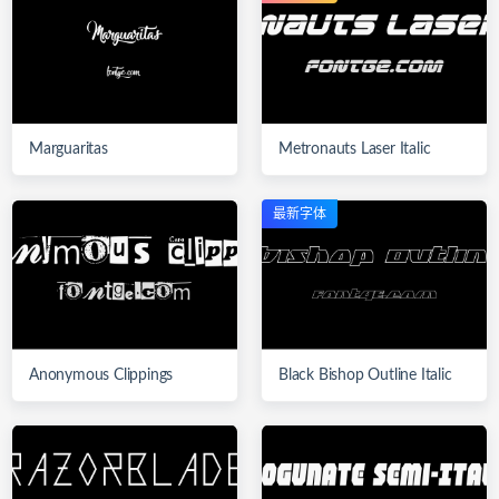
Marguaritas
Metronauts Laser Italic
最新字体
Anonymous Clippings
Black Bishop Outline Italic