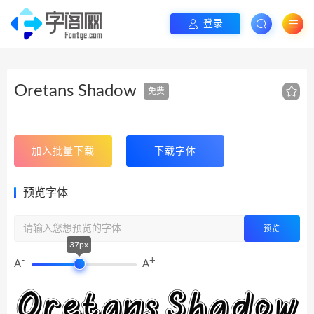
登录
Oretans Shadow
免费
加入批量下载
下载字体
预览字体
预览
37px
-
+
A
A