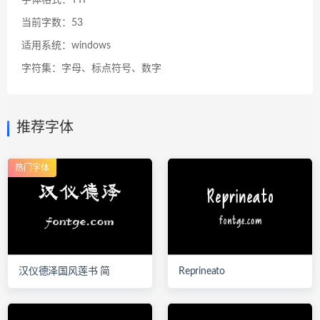
字体格式：TTF
当前字数：53
适用系统：windows
字符集：字母、标点符号、数字
推荐字体
热门字体
汉仪德泽国风莲书 简
Reprineato