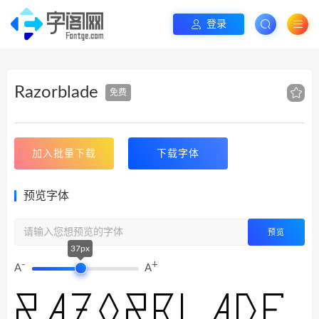
登录
Razorblade
免费
加入批量下载
下载字体
预览字体
预览
37px
-
+
A
A