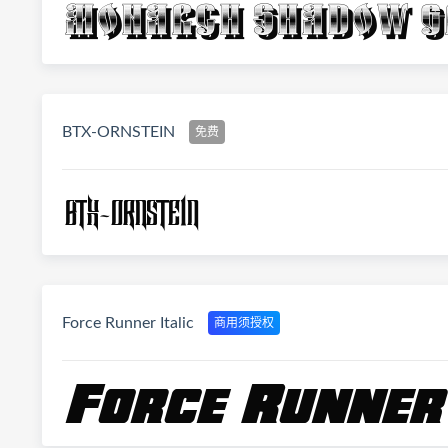
BTX-ORNSTEIN
免费
Force Runner Italic
商用须授权