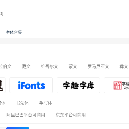
字体合集
拉伯文
藏文
维吾尔文
蒙文
罗马尼亚文
彝文
饰体
书法体
手写体
阿里巴巴平台可商用
京东平台可商用