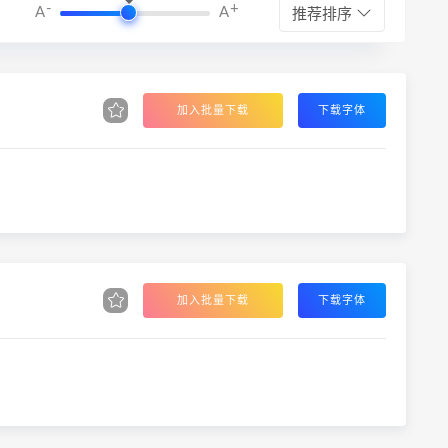
-
+
A
A
推荐排序
加入批量下载
下载字体
加入批量下载
下载字体