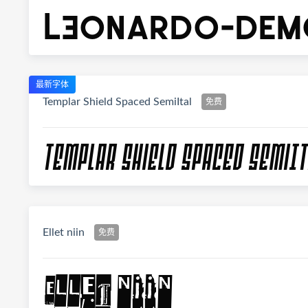
最新字体
Templar Shield Spaced SemiItal
免费
Ellet niin
免费