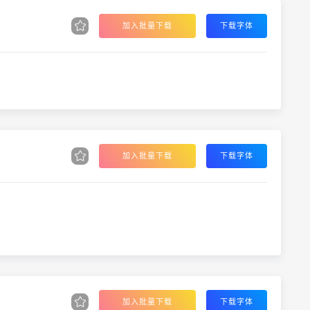
加入批量下载
下载字体
加入批量下载
下载字体
加入批量下载
下载字体