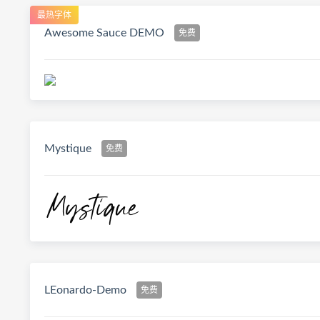
最热字体
Awesome Sauce DEMO
免费
Mystique
免费
LEonardo-Demo
免费