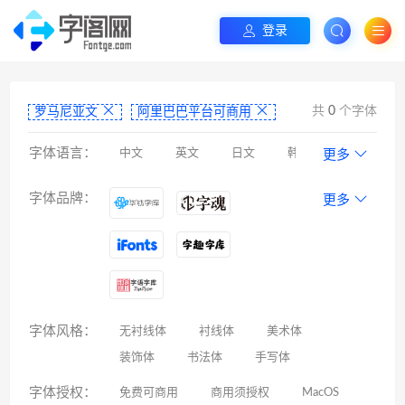
登录
共
0
个字体
罗马尼亚文
阿里巴巴平台可商用
字体语言：
中文
英文
日文
韩文
更多
阿拉伯文
藏文
维吾尔文
蒙文
字体品牌：
更多
罗马尼亚文
彝文
印度文
希伯来文
西里尔文
亚美尼亚文
拉丁文
八思巴文
字体风格：
无衬线体
衬线体
美术体
装饰体
书法体
手写体
字体授权：
免费可商用
商用须授权
MacOS