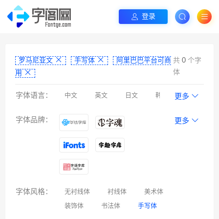
登录
罗马尼亚文
手写体
阿里巴巴平台可商
共
0
个字
体
用
字体语言：
中文
英文
日文
韩文
更多
阿拉伯文
藏文
维吾尔文
蒙文
字体品牌：
更多
罗马尼亚文
彝文
印度文
希伯来文
西里尔文
亚美尼亚文
拉丁文
八思巴文
字体风格：
无衬线体
衬线体
美术体
装饰体
书法体
手写体