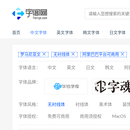
首页
中文字体
英文字体
韩文字体
日文字体
罗马尼亚文
无衬线体
阿里巴巴平台可商用
字体语言：
中文
英文
日文
韩文
阿
亚美尼亚文
拉丁文
八思巴文
字体品牌：
字体风格：
无衬线体
衬线体
美术体
装
字体授权：
免费可商用
商用须授权
MacOS