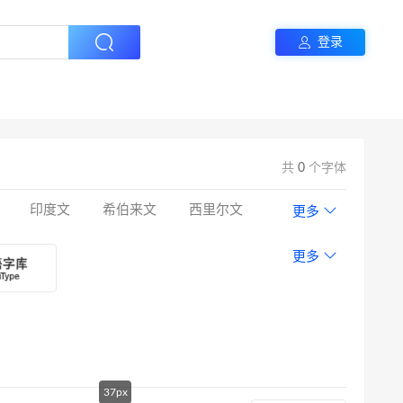
登录
共
0
个字体
印度文
希伯来文
西里尔文
更多
更多
37px