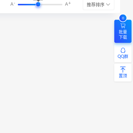
-
+
A
A
推荐排序
0
批量
下载
QQ群
置顶