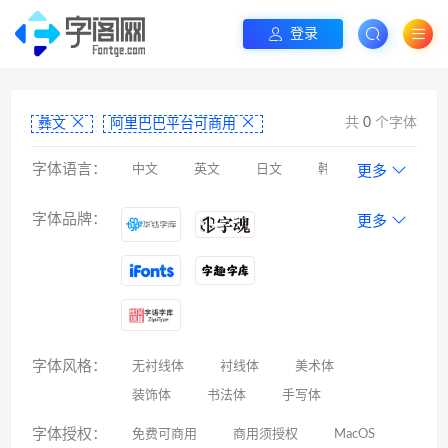
登录
共
0
个字体
彝文
阿里巴巴平台可商用
字体语言：
中文
英文
日文
韩文
更多
阿拉伯文
藏文
维吾尔文
蒙文
字体品牌：
更多
罗马尼亚文
彝文
印度文
希伯来文
西里尔文
亚美尼亚文
拉丁文
八思巴文
字体风格：
无衬线体
衬线体
美术体
装饰体
书法体
手写体
字体授权：
免费可商用
商用须授权
MacOS