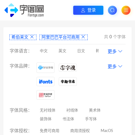
登录
共
0
个字体
希伯来文
阿里巴巴平台可商用
字体语言：
中文
英文
日文
韩文
更多
阿拉伯文
藏文
维吾尔文
蒙文
字体品牌：
更多
罗马尼亚文
彝文
印度文
希伯来文
西里尔文
亚美尼亚文
拉丁文
八思巴文
字体风格：
无衬线体
衬线体
美术体
装饰体
书法体
手写体
字体授权：
免费可商用
商用须授权
MacOS