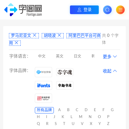
登录
罗马尼亚文
胡晓波
阿里巴巴平台可商
共
0
个字
体
用
字体语言：
中文
英文
日文
韩文
更多
阿拉伯文
藏文
维吾尔文
蒙文
字体品牌：
收起
罗马尼亚文
彝文
印度文
希伯来文
西里尔文
亚美尼亚文
拉丁文
八思巴文
所有品牌
A
B
C
D
E
F
G
H
I
J
K
L
M
N
O
P
Q
R
S
T
U
V
X
Y
Z