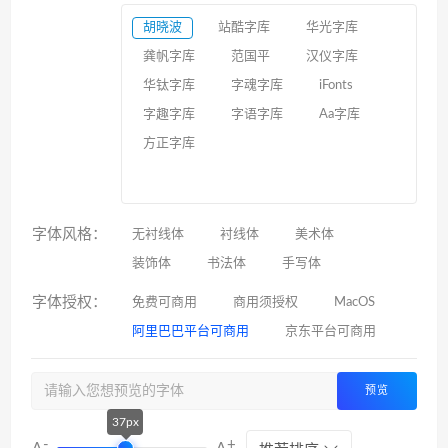
胡晓波
站酷字库
华光字库
龚帆字库
范国平
汉仪字库
华钛字库
字魂字库
iFonts
字趣字库
字语字库
Aa字库
方正字库
字体风格：
无衬线体
衬线体
美术体
装饰体
书法体
手写体
字体授权：
免费可商用
商用须授权
MacOS
阿里巴巴平台可商用
京东平台可商用
预览
37px
-
+