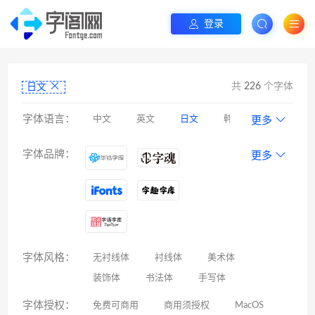
登录
共
226
个字体
日文
字体语言：
中文
英文
日文
韩文
更多
阿拉伯文
藏文
维吾尔文
蒙文
字体品牌：
更多
罗马尼亚文
彝文
印度文
希伯来文
西里尔文
亚美尼亚文
拉丁文
八思巴文
字体风格：
无衬线体
衬线体
美术体
装饰体
书法体
手写体
字体授权：
免费可商用
商用须授权
MacOS