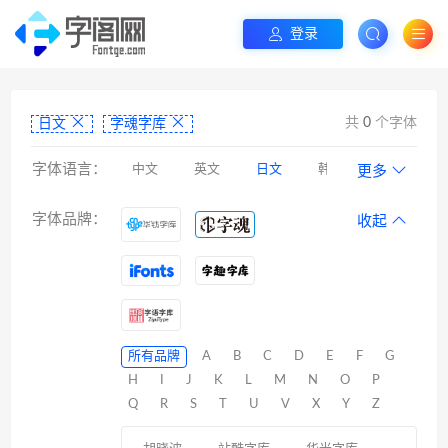
登录
共
0
个字体
日文
字魂字库
字体语言：
中文
英文
日文
韩文
更多
阿拉伯文
藏文
维吾尔文
蒙文
字体品牌：
收起
罗马尼亚文
彝文
印度文
希伯来文
西里尔文
亚美尼亚文
拉丁文
八思巴文
所有品牌
A
B
C
D
E
F
G
H
I
J
K
L
M
N
O
P
Q
R
S
T
U
V
X
Y
Z