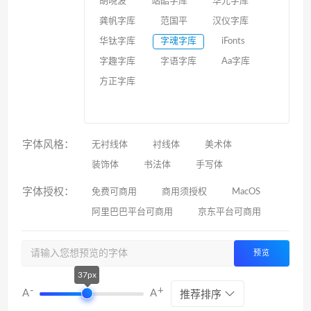
胡晓波
站酷字库
华光字库
龚帆字库
范国平
汉仪字库
华钛字库
字魂字库
iFonts
字趣字库
字语字库
Aa字库
方正字库
字体风格：
无衬线体
衬线体
美术体
装饰体
书法体
手写体
字体授权：
免费可商用
商用须授权
MacOS
阿里巴巴平台可商用
京东平台可商用
预览
37px
-
+
A
A
推荐排序