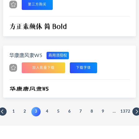
第三方购买
华康唐风隶W5
商用须授权
加入批量下载
下载字体
1
2
3
4
5
6
7
8
9
…
1372