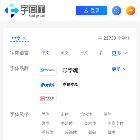
登录
共
21938
个字体
中文
字体语言：
中文
英文
日文
韩文
更多
阿拉伯文
藏文
维吾尔文
蒙文
字体品牌：
更多
罗马尼亚文
彝文
印度文
希伯来文
西里尔文
亚美尼亚文
拉丁文
八思巴文
字体风格：
黑体
宋体
仿宋体
楷体
隶书
书法体
美术体
创意字体
手写体
装饰体
魏碑
草书