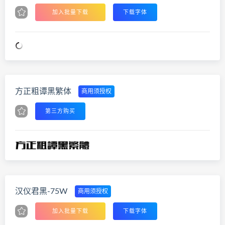
加入批量下载
下载字体
方正粗谭黑繁体
商用须授权
第三方购买
汉仪君黑-75W
商用须授权
加入批量下载
下载字体