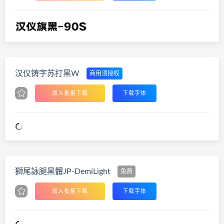
汉仪铸字苏打黑W
商用须授权
加入批量下载
下载字体
獅尾詠腿黑體JP-DemiLight
免费
加入批量下载
下载字体