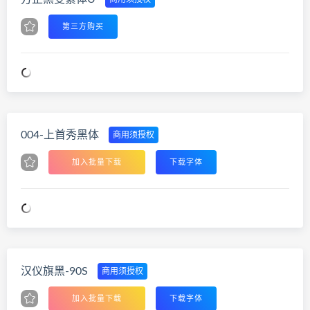
第三方购买
004-上首秀黑体
商用须授权
加入批量下载
下载字体
汉仪旗黑-90S
商用须授权
加入批量下载
下载字体