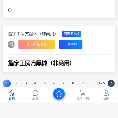
造字工房方黑体（非商用）
商用须授权
加入批量下载
下载字体
1
2
3
4
5
6
7
8
9
…
176
首页
消息
批量下载
我的
关于我们
帮助中心