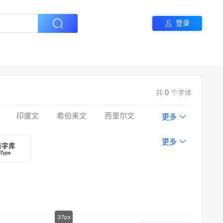
登录
共
0
个字体
印度文
希伯来文
西里尔文
更多
更多
37px