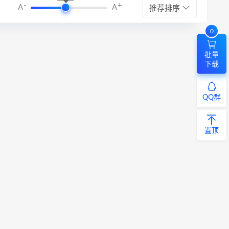
-
+
A
A
推荐排序
0
批量
下载
QQ群
置顶