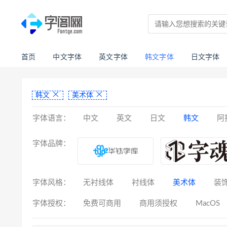
首页
中文字体
英文字体
韩文字体
日文字体
韩文
美术体
字体语言：
中文
英文
日文
韩文
阿
亚美尼亚文
拉丁文
八思巴文
字体品牌：
字体风格：
无衬线体
衬线体
美术体
装
字体授权：
免费可商用
商用须授权
MacOS