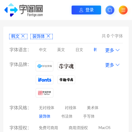
登录
共
0
个字体
韩文
装饰体
字体语言：
中文
英文
日文
韩文
更多
阿拉伯文
藏文
维吾尔文
蒙文
字体品牌：
更多
罗马尼亚文
彝文
印度文
希伯来文
西里尔文
亚美尼亚文
拉丁文
八思巴文
字体风格：
无衬线体
衬线体
美术体
装饰体
书法体
手写体
字体授权：
免费可商用
商用须授权
MacOS