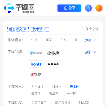
登录
共
0
个字体
维吾尔文
美术体
字体语言：
中文
英文
日文
韩文
更多
阿拉伯文
藏文
维吾尔文
蒙文
字体品牌：
更多
罗马尼亚文
彝文
印度文
希伯来文
西里尔文
亚美尼亚文
拉丁文
八思巴文
字体风格：
无衬线体
衬线体
美术体
装饰体
书法体
手写体
字体授权：
免费可商用
商用须授权
MacOS