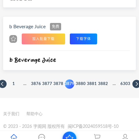
b Beverage Juice
免费
加入批量下载
下载字体
1
…
3876
3877
3878
3879
3880
3881
3882
…
6303
关于我们
帮助中心
© 2023 - 2026 字阁网 版权所有
闽ICP备2024059518号-10