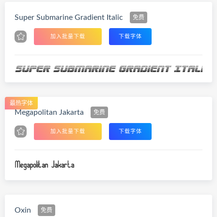
Super Submarine Gradient Italic
免费
加入批量下载
下载字体
最热字体
Megapolitan Jakarta
免费
加入批量下载
下载字体
Oxin
免费