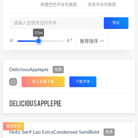
阿里巴巴平台可商用
京东平台可商用
预览
37px
-
+
A
A
推荐排序
DeliciousApplepie
免费
加入批量下载
下载字体
最热字体
Noto Serif Lao ExtraCondensed SemiBold
免费