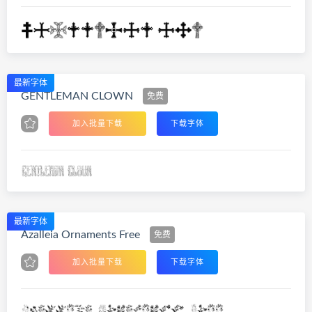
最新字体
GENTLEMAN CLOWN
免费
加入批量下载
下载字体
最新字体
Azalleia Ornaments Free
免费
加入批量下载
下载字体