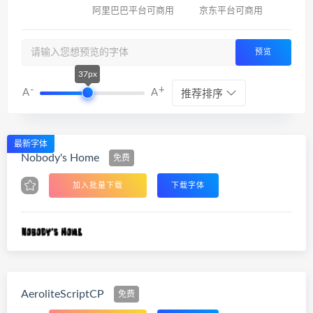
阿里巴巴平台可商用
京东平台可商用
预览
37px
-
+
A
A
推荐排序
最新字体
Nobody's Home
免费
加入批量下载
下载字体
AeroliteScriptCP
免费