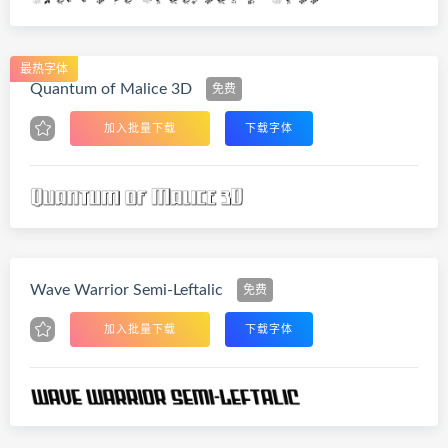
最热字体
Quantum of Malice 3D
免费
加入批量下载
下载字体
Wave Warrior Semi-Leftalic
免费
加入批量下载
下载字体