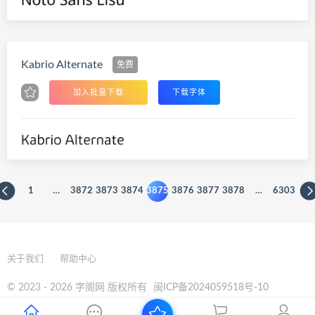
Kabrio Alternate
免费
加入批量下载
下载字体
1
…
3872
3873
3874
3875
3876
3877
3878
…
6303
关于我们
帮助中心
© 2023 - 2026 字阁网 版权所有
闽ICP备2024059518号-10