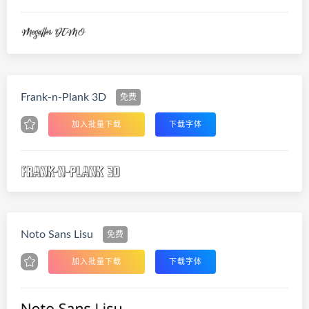
Frank-n-Plank 3D
免费
加入批量下载
下载字体
Noto Sans Lisu
免费
加入批量下载
下载字体