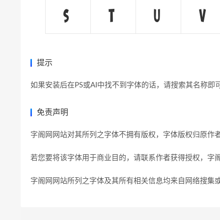
提示
如果安装后在PS或AI中找不到字体的话，请搜索其名称
免责声明
字阁网网站对其所列之字体不拥有版权，字体版权归原作
若您要将该字体用于商业目的，请联系作者获得授权，字
字阁网网站所列之字体及其所有相关信息均来自网络搜集