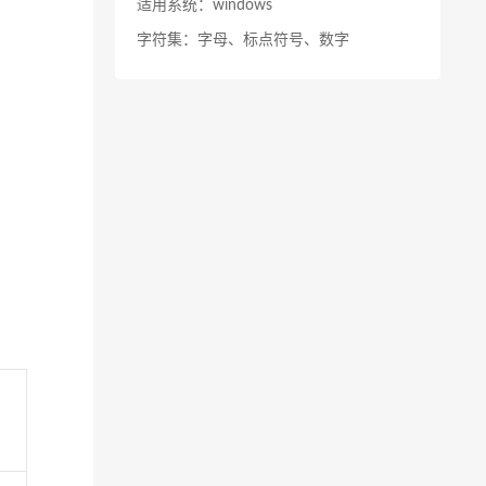
适用系统：windows
字符集：字母、标点符号、数字
展开全部>>