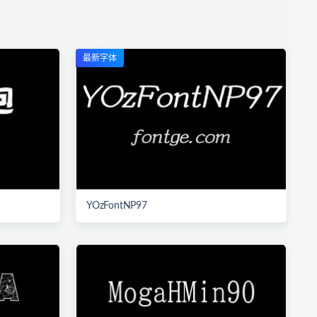
最新字体
YOzFontNP97