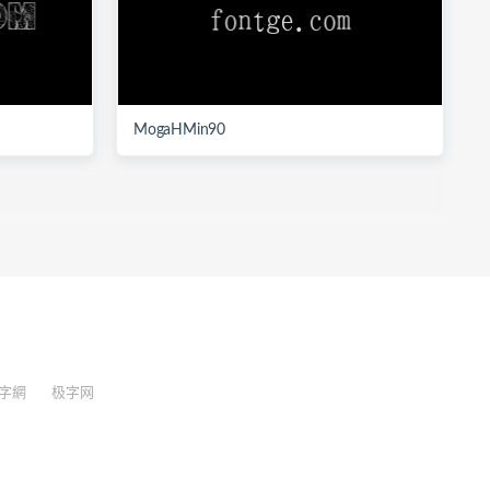
MogaHMin90
字網
极字网