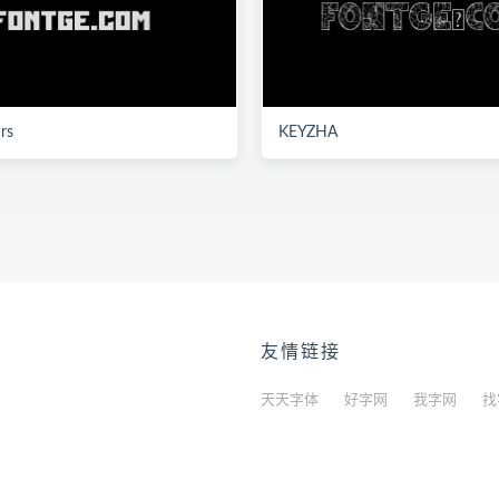
rs
KEYZHA
友情链接
天天字体
好字网
我字网
找