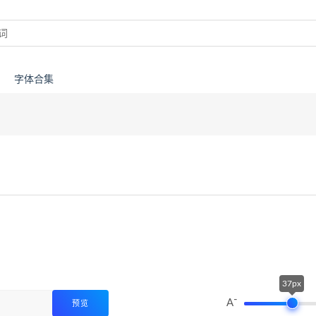
字体合集
37px
-
A
预览