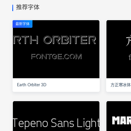
推荐字体
最新字体
Earth Orbiter 3D
方正寒冰体 简