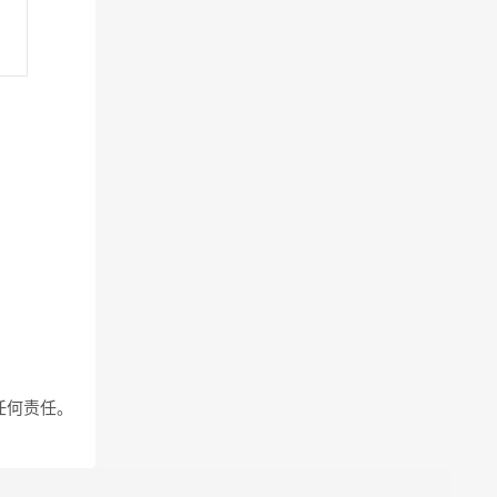
任何责任。