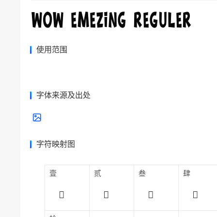
使用范围
字体来源及出处
字符映射图
壹
贰
叁
肆