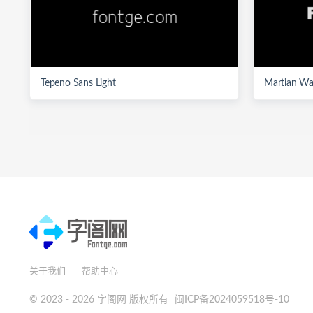
Tepeno Sans Light
Martian Wa
关于我们
帮助中心
© 2023 - 2026 字阁网 版权所有
闽ICP备2024059518号-10