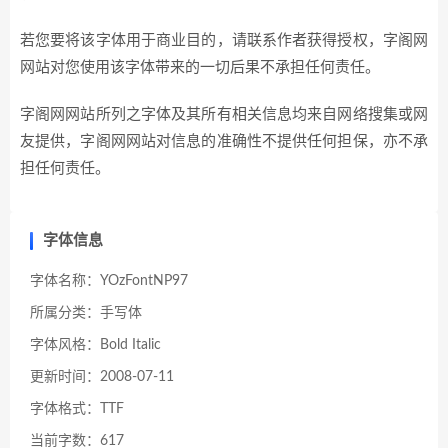
若您要将该字体用于商业目的，请联系作者获得授权，字阁网
网站对您使用该字体带来的一切后果不承担任何责任。
字阁网网站所列之字体及其所有相关信息均来自网络搜集或网
友提供，字阁网网站对信息的准确性不提供任何担保，亦不承
担任何责任。
字体信息
字体名称：YOzFontNP97
所属分类：手写体
字体风格：Bold Italic
更新时间：2008-07-11
字体格式：TTF
当前字数：617