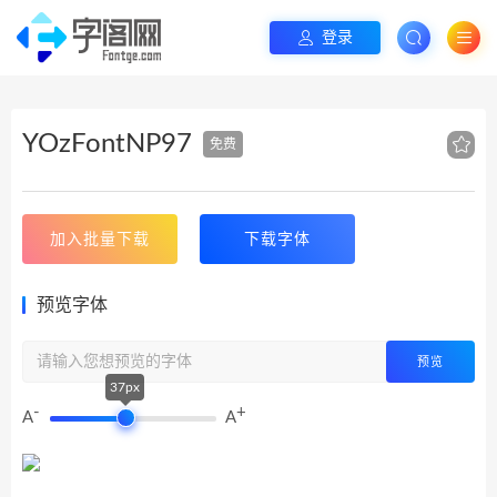
登录
YOzFontNP97
免费
加入批量下载
下载字体
预览字体
预览
37px
-
+
A
A