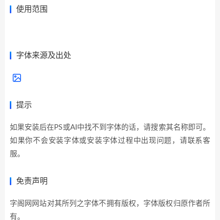
使用范围
展开全部>>
字体来源及出处
提示
如果安装后在PS或AI中找不到字体的话，请搜索其名称即可。
如果你不会安装字体或安装字体过程中出现问题，请联系客
服。
免责声明
字阁网网站对其所列之字体不拥有版权，字体版权归原作者所
有。