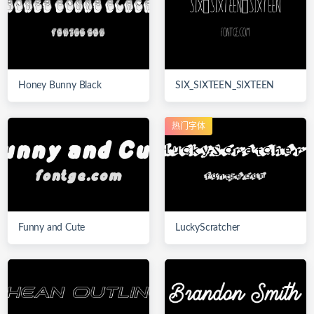
Honey Bunny Black
SIX_SIXTEEN_SIXTEEN
热门字体
Funny and Cute
LuckyScratcher