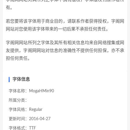
有。
若您要将该字体用于商业目的，请联系作者获得授权，字阁网
网站对您使用该字体带来的一切后果不承担任何责任。
字阁网网站所列之字体及其所有相关信息均来自网络搜集或网
友提供，字阁网网站对信息的准确性不提供任何担保，亦不承
担任何责任。
字体信息
字体名称：MogaHMin90
所属分类：
字体风格：Regular
更新时间：2016-04-27
字体格式：TTF