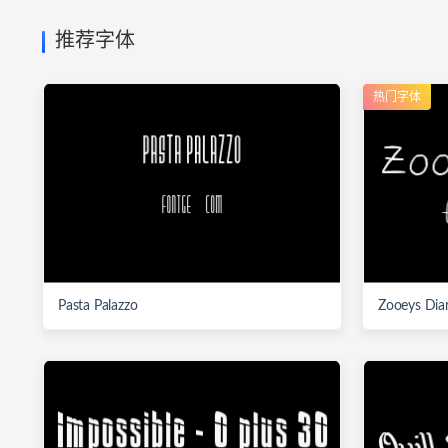
推荐字体
热门字体
Pasta Palazzo
Zooeys Dia