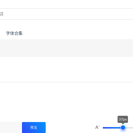
字体合集
37px
-
A
预览