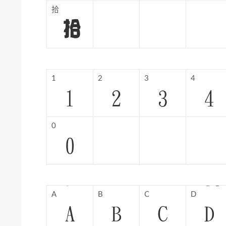
拾
1
2
3
4
0
A
B
C
D