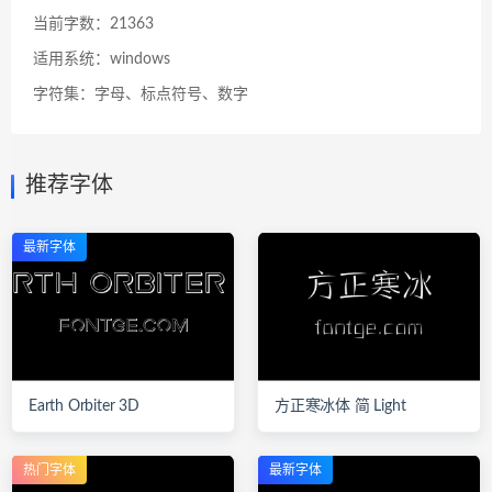
当前字数：21363
适用系统：windows
字符集：字母、标点符号、数字
推荐字体
最新字体
Earth Orbiter 3D
方正寒冰体 简 Light
热门字体
最新字体