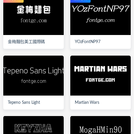
金梅麵包美工國際碼
YOzFontNP97
Tepeno Sans Light
Martian Wars