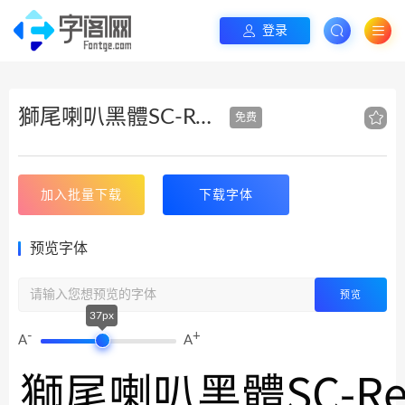
登录
獅尾喇叭黑體SC-Regular
免费
加入批量下载
下载字体
预览字体
预览
37px
-
+
A
A