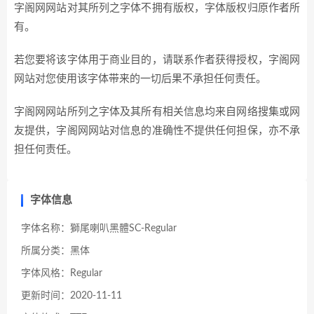
字阁网网站对其所列之字体不拥有版权，字体版权归原作者所
有。
若您要将该字体用于商业目的，请联系作者获得授权，字阁网
网站对您使用该字体带来的一切后果不承担任何责任。
字阁网网站所列之字体及其所有相关信息均来自网络搜集或网
友提供，字阁网网站对信息的准确性不提供任何担保，亦不承
担任何责任。
字体信息
字体名称：獅尾喇叭黑體SC-Regular
所属分类：黑体
字体风格：Regular
更新时间：2020-11-11