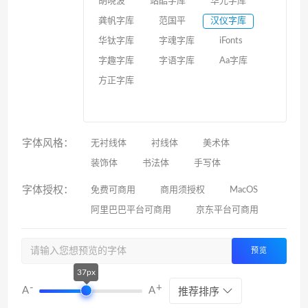
胡晓波
站酷字库
华光字库
龚帆字库
范国平
汉仪字库
华钛字库
字魂字库
iFonts
字趣字库
字语字库
Aa字库
方正字库
字体风格：
无衬线体
衬线体
美术体
装饰体
书法体
手写体
字体授权：
免费可商用
商用须授权
MacOS
阿里巴巴平台可商用
京东平台可商用
预览
37px
-
+
A
A
推荐排序