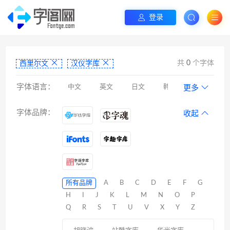
登录
共
0
个字体
西里尔文
汉仪字库
字体语言：
中文
英文
日文
韩文
更多
阿拉伯文
藏文
维吾尔文
蒙文
字体品牌：
收起
罗马尼亚文
彝文
印度文
希伯来文
西里尔文
亚美尼亚文
拉丁文
八思巴文
所有品牌
A
B
C
D
E
F
G
H
I
J
K
L
M
N
O
P
Q
R
S
T
U
V
X
Y
Z