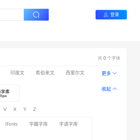
登录
共
0
个字体
印度文
希伯来文
西里尔文
更多
收起
V
X
Y
Z
iFonts
字趣字库
字语字库