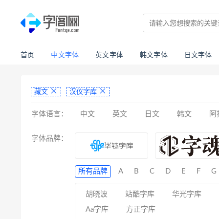
首页
中文字体
英文字体
韩文字体
日文字体
藏文
汉仪字库
字体语言：
中文
英文
日文
韩文
阿
亚美尼亚文
拉丁文
八思巴文
字体品牌：
所有品牌
A
B
C
D
E
F
G
胡晓波
站酷字库
华光字库
Aa字库
方正字库