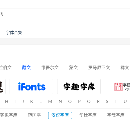
字体合集
拉伯文
藏文
维吾尔文
蒙文
罗马尼亚文
彝文
H
I
J
K
L
M
N
O
P
Q
R
S
T
U
龚帆字库
范国平
汉仪字库
华钛字库
字魂字库