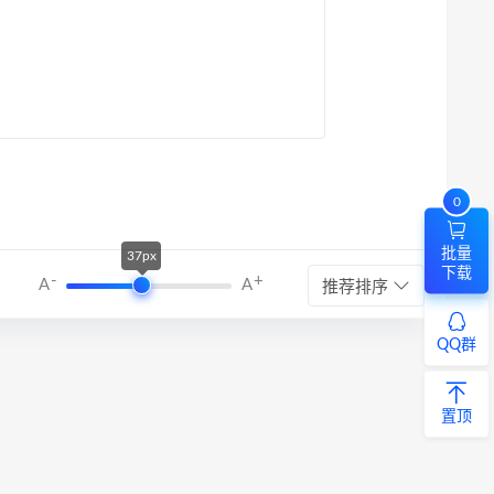
0
批量
37px
下载
-
+
A
A
推荐排序
QQ群
置顶