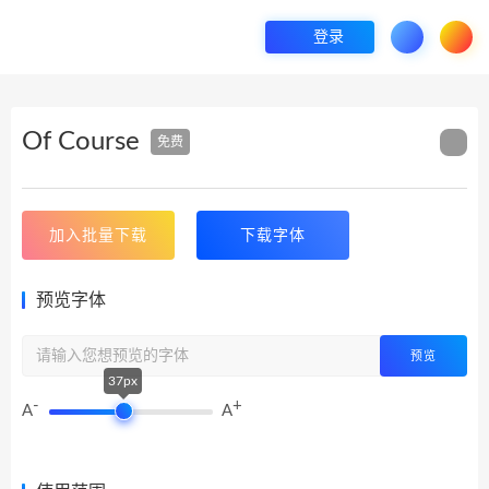
登录
Of Course
免费
加入批量下载
下载字体
预览字体
预览
37px
-
+
A
A