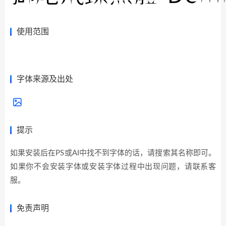
使用范围
展开全部>>
字体来源及出处
提示
如果安装后在PS或AI中找不到字体的话，请搜索其名称即可。
如果你不会安装字体或安装字体过程中出现问题，请联系客
服。
免责声明