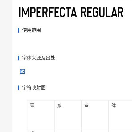
使用范围
字体来源及出处
字符映射图
壹
贰
叁
肆