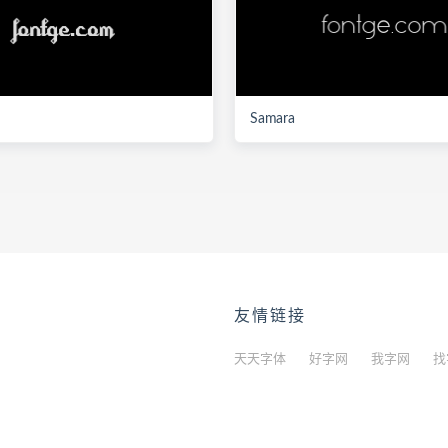
Samara
友情链接
天天字体
好字网
我字网
找