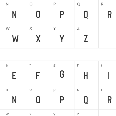
N
O
P
Q
R
W
X
Y
Z
e
f
g
h
i
n
o
p
q
r
w
x
y
z