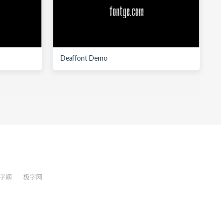
Deaffont Demo
字網
极字网