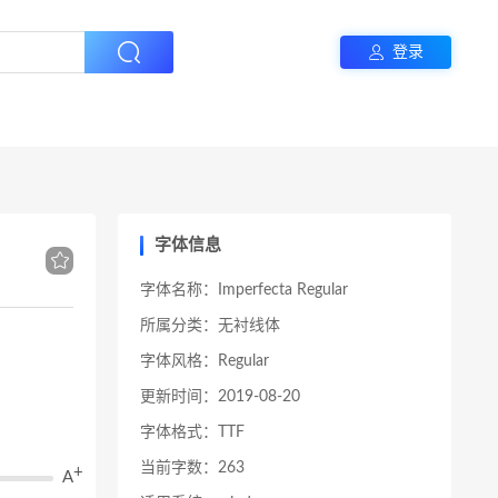
登录
字体信息
字体名称：Imperfecta Regular
所属分类：无衬线体
字体风格：Regular
更新时间：2019-08-20
字体格式：TTF
当前字数：263
+
A