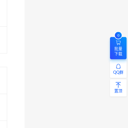
0
批量
下载
QQ群
置顶