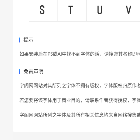
提示
如果安装后在PS或AI中找不到字体的话，请搜索其名称
免责声明
字阁网网站对其所列之字体不拥有版权，字体版权归原作
若您要将该字体用于商业目的，请联系作者获得授权，字
字阁网网站所列之字体及其所有相关信息均来自网络搜集