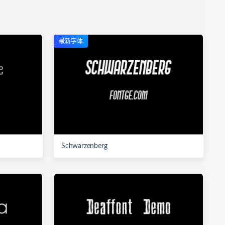
最新字体
Schwarzenberg