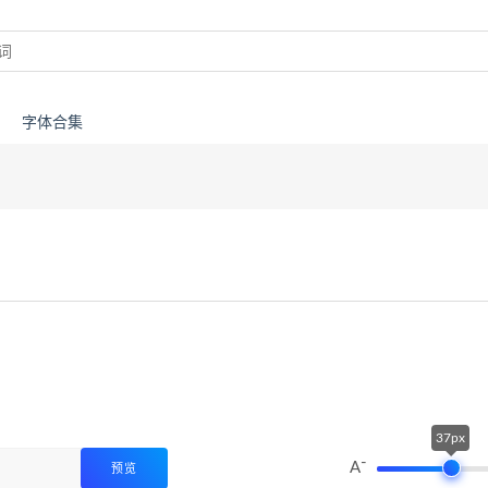
字体合集
37px
-
A
预览