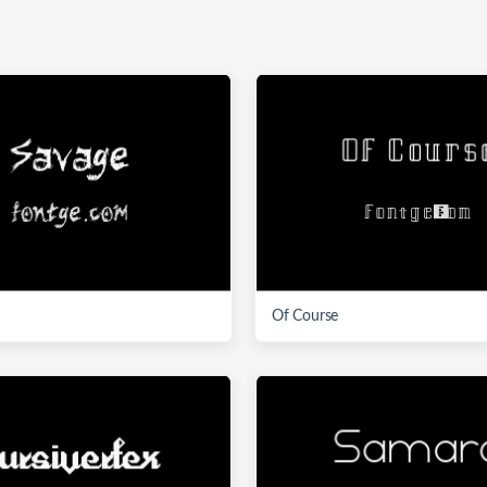
Of Course