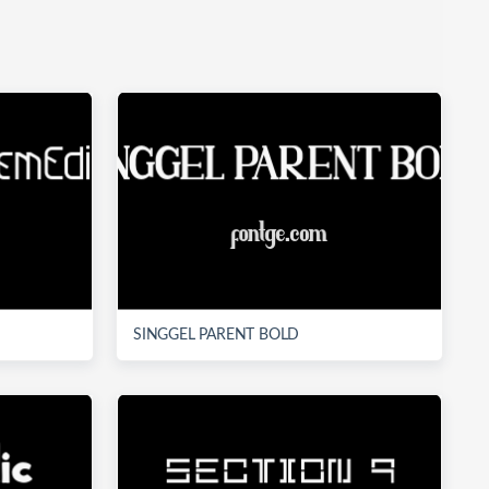
SINGGEL PARENT BOLD