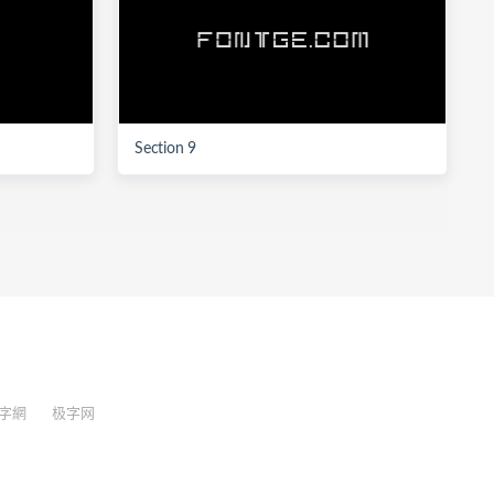
Section 9
字網
极字网