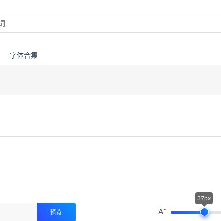
字体合集
37px
-
A
预览