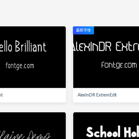
最新字体
nt
AlexInDR ExtremEdit