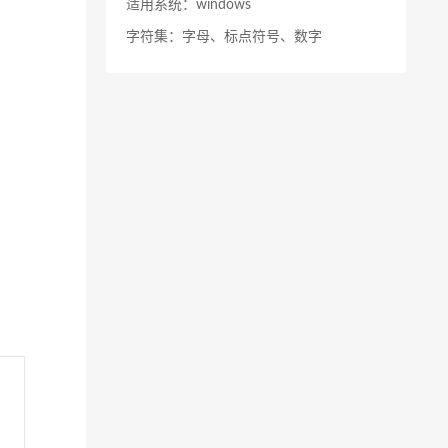
适用系统：windows
字符集：字母、标点符号、数字
展开全部>>