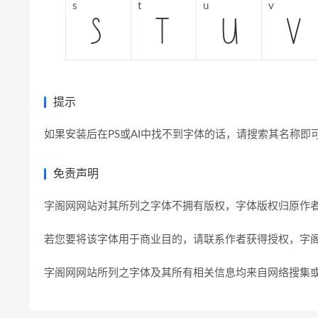
s
t
u
v
提示
如果安装后在PS或AI中找不到字体的话，请搜索其名称
免责声明
字阁网网站对其所列之字体不拥有版权，字体版权归原作
若您要将该字体用于商业目的，请联系作者获得授权，字
字阁网网站所列之字体及其所有相关信息均来自网络搜集