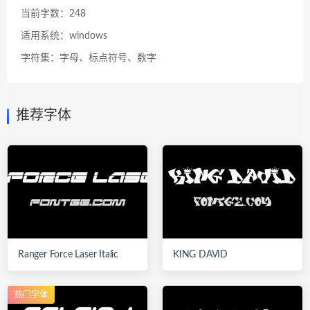
当前字数：248
适用系统：windows
字符集：字母、标点符号、数字
推荐字体
Ranger Force Laser Italic
KING DAVID
热门字体