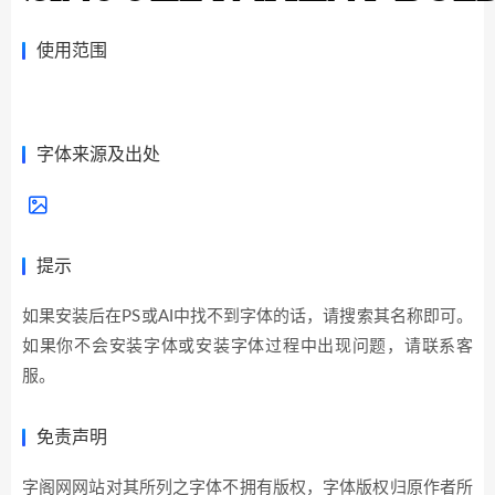
使用范围
展开全部>>
字体来源及出处
提示
如果安装后在PS或AI中找不到字体的话，请搜索其名称即可。
如果你不会安装字体或安装字体过程中出现问题，请联系客
服。
免责声明
字阁网网站对其所列之字体不拥有版权，字体版权归原作者所