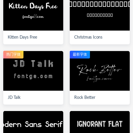
Kitten Days Free
Christmas Icons
热门字体
最新字体
JD Talk
Rock Better