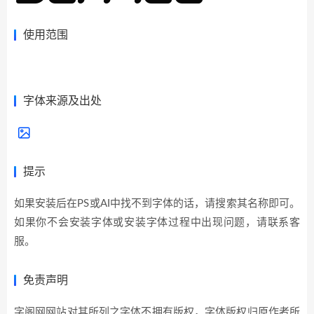
使用范围
展开全部>>
字体来源及出处
提示
如果安装后在PS或AI中找不到字体的话，请搜索其名称即可。
如果你不会安装字体或安装字体过程中出现问题，请联系客
服。
免责声明
字阁网网站对其所列之字体不拥有版权，字体版权归原作者所