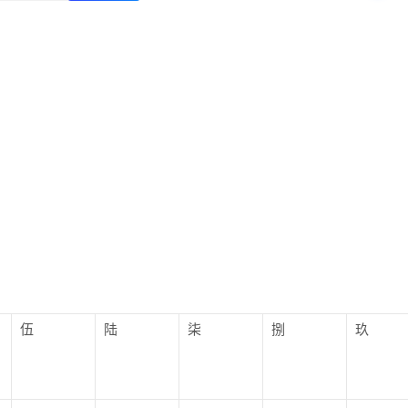
伍
陆
柒
捌
玖