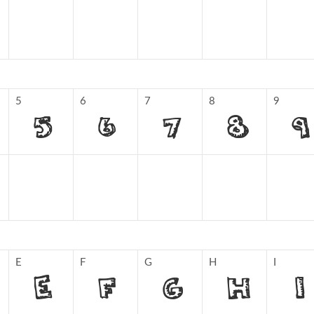
5
6
7
8
9
E
F
G
H
I