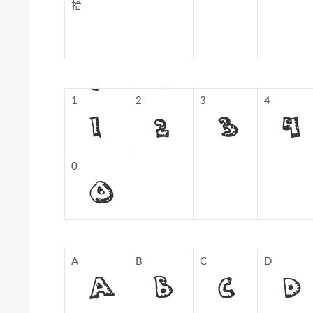
拾
1
2
3
4
0
A
B
C
D