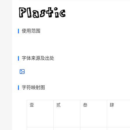
使用范围
字体来源及出处
字符映射图
壹
贰
叁
肆