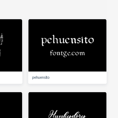
pehuensito