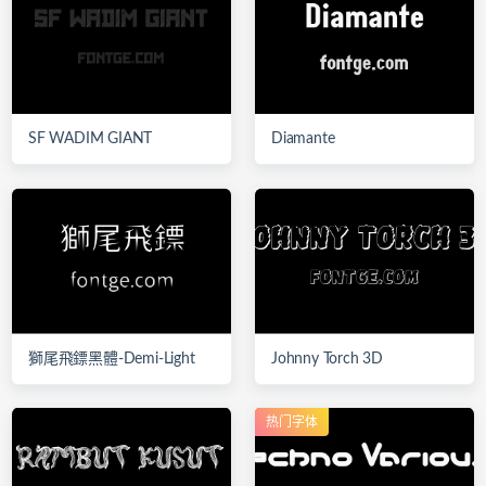
SF WADIM GIANT
Diamante
獅尾飛鏢黑體-Demi-Light
Johnny Torch 3D
热门字体