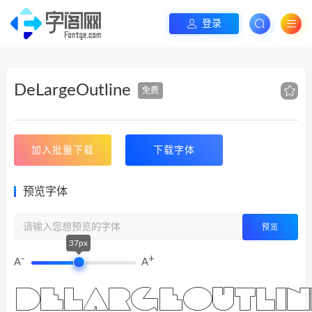
登录
DeLargeOutline
免费
加入批量下载
下载字体
预览字体
预览
37px
-
+
A
A