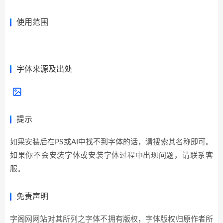
使用范围
展开全部>>
字体来源及出处
提示
如果安装后在PS或AI中找不到字体的话，请搜索其名称即可。
如果你不会安装字体或安装字体过程中出现问题，请联系客
服。
免责声明
字阁网网站对其所列之字体不拥有版权，字体版权归原作者所