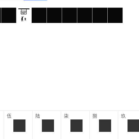
伍
陆
柒
捌
玖