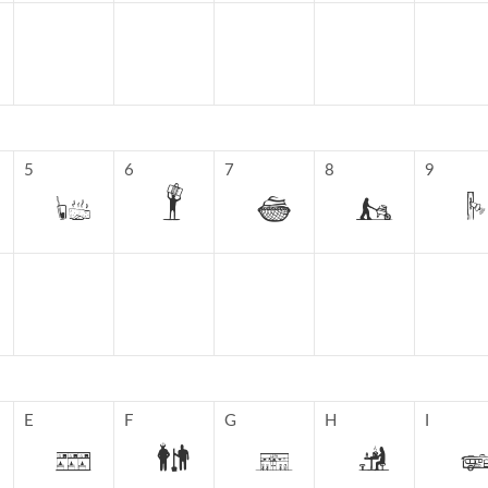
5
6
7
8
9
E
F
G
H
I