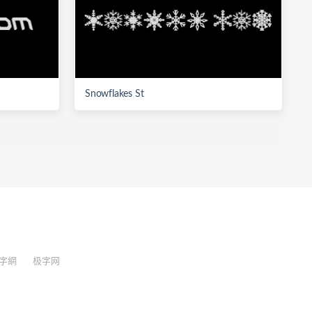
Snowflakes St
字網
极字网