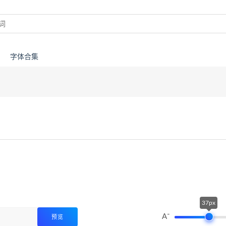
字体合集
37px
-
A
预览