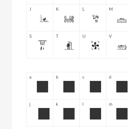
J
K
L
M
S
T
U
V
a
b
c
d
j
k
l
m