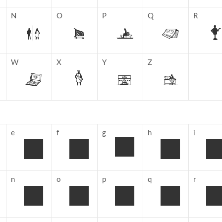
N
O
P
Q
R
W
X
Y
Z
e
f
g
h
i
n
o
p
q
r