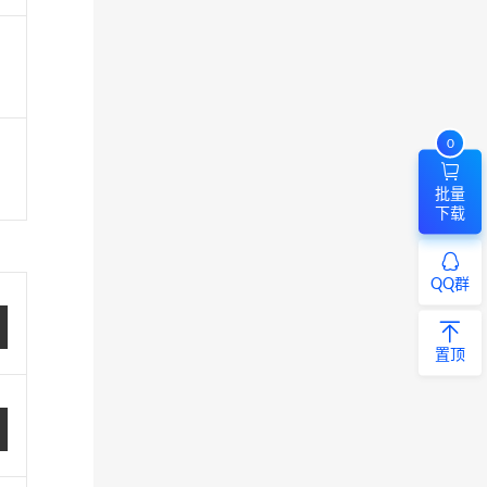
0
批量
下载
QQ群
置顶