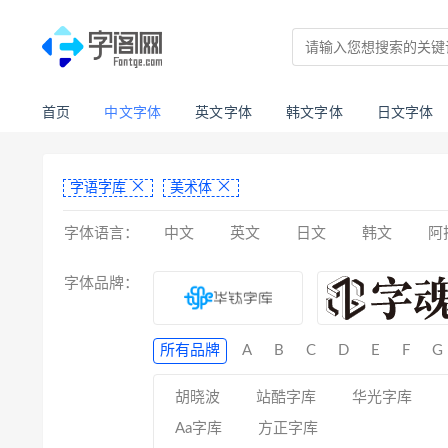
首页
中文字体
英文字体
韩文字体
日文字体
字语字库
美术体
字体语言：
中文
英文
日文
韩文
阿
亚美尼亚文
拉丁文
八思巴文
字体品牌：
所有品牌
A
B
C
D
E
F
G
胡晓波
站酷字库
华光字库
Aa字库
方正字库