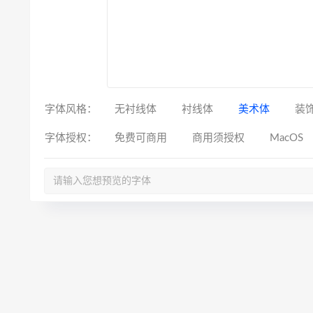
字体风格：
无衬线体
衬线体
美术体
装
字体授权：
免费可商用
商用须授权
MacOS