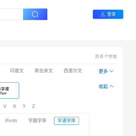
登录
共
0
个字体
印度文
希伯来文
西里尔文
更多
收起
V
X
Y
Z
iFonts
字趣字库
字语字库