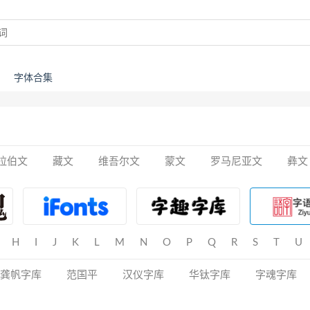
字体合集
拉伯文
藏文
维吾尔文
蒙文
罗马尼亚文
彝文
H
I
J
K
L
M
N
O
P
Q
R
S
T
U
龚帆字库
范国平
汉仪字库
华钛字库
字魂字库