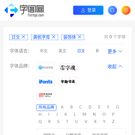
登录
共
0
个字体
日文
龚帆字库
装饰体
字体语言：
中文
英文
日文
韩文
更多
阿拉伯文
藏文
维吾尔文
蒙文
字体品牌：
收起
罗马尼亚文
彝文
印度文
希伯来文
西里尔文
亚美尼亚文
拉丁文
八思巴文
所有品牌
A
B
C
D
E
F
G
H
I
J
K
L
M
N
O
P
Q
R
S
T
U
V
X
Y
Z