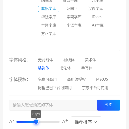
胡晓波
站酷字库
华光字库
龚帆字库
范国平
汉仪字库
华钛字库
字魂字库
iFonts
字趣字库
字语字库
Aa字库
方正字库
字体风格：
无衬线体
衬线体
美术体
装饰体
书法体
手写体
字体授权：
免费可商用
商用须授权
MacOS
阿里巴巴平台可商用
京东平台可商用
预览
37px
-
+
A
A
推荐排序