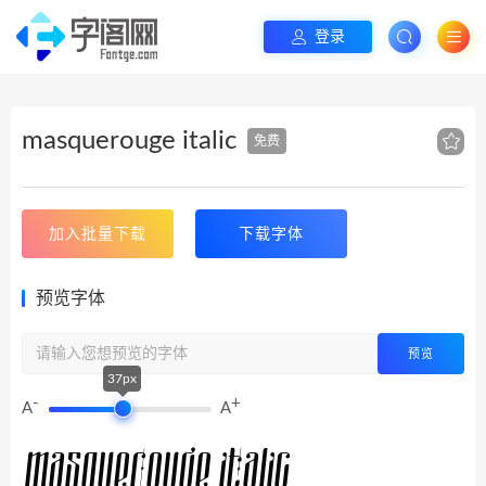
登录
masquerouge italic
免费
加入批量下载
下载字体
预览字体
预览
37px
-
+
A
A