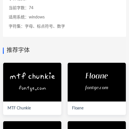
当前字数：74
适用系统：windows
字符集：字母、标点符号、数字
推荐字体
MTF Chunkie
Floane